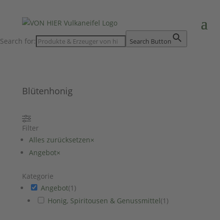
Search for:
Search Button
Blütenhonig
Filter
Alles zurücksetzen
×
Angebot
×
Kategorie
Angebot
(
1
)
Honig, Spiritousen & Genussmittel
(
1
)