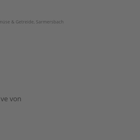
müse & Getreide
,
Sarmersbach
tive von