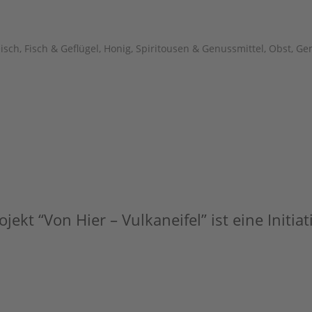
eisch, Fisch & Geflügel
,
Honig, Spiritousen & Genussmittel
,
Obst, Ge
jekt “Von Hier – Vulkaneifel” ist eine Initia