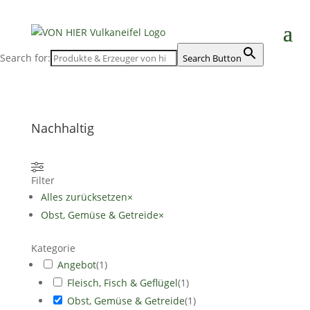
Search for:
Search Button
Nachhaltig
Filter
Alles zurücksetzen
×
Obst, Gemüse & Getreide
×
Kategorie
Angebot
(
1
)
Fleisch, Fisch & Geflügel
(
1
)
Obst, Gemüse & Getreide
(
1
)