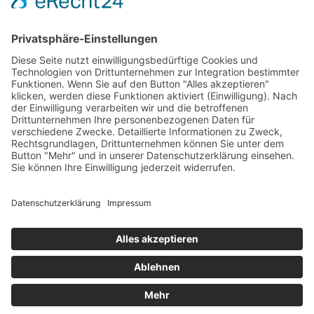
© Von Hier – Vulkaneifel | Designed by
mindcopter