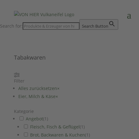
Search for:
Search Button
Tabakwaren
Filter
Alles zurücksetzen
×
Eier, Milch & Käse
×
Kategorie
Angebot
(
1
)
Fleisch, Fisch & Geflügel
(
1
)
Brot, Backwaren & Kuchen
(
1
)