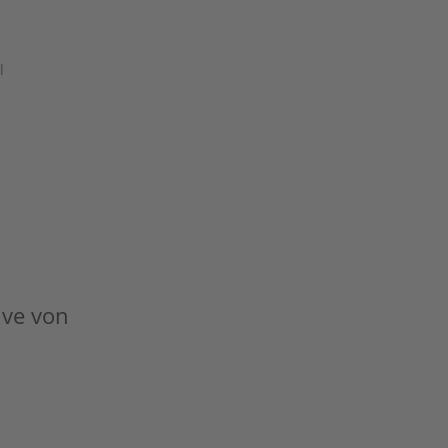
l
tive von