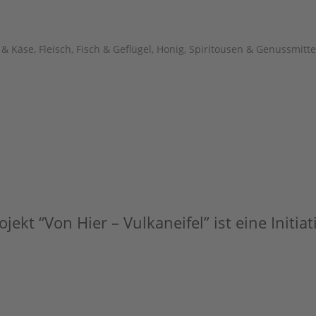
h & Käse
,
Fleisch, Fisch & Geflügel
,
Honig, Spiritousen & Genussmitte
jekt “Von Hier – Vulkaneifel” ist eine Initia