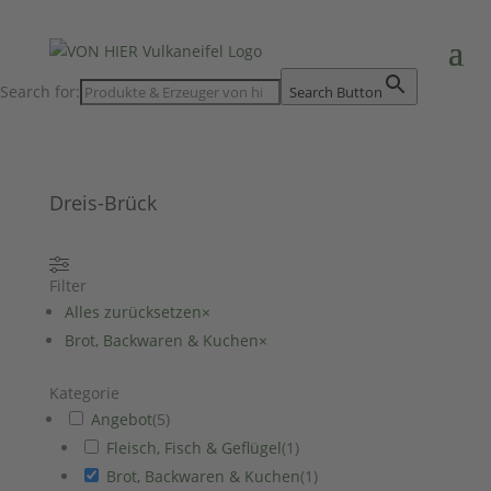
Search for:
Search Button
Dreis-Brück
Filter
Alles zurücksetzen
×
Brot, Backwaren & Kuchen
×
Kategorie
Angebot
(
5
)
Fleisch, Fisch & Geflügel
(
1
)
Brot, Backwaren & Kuchen
(
1
)