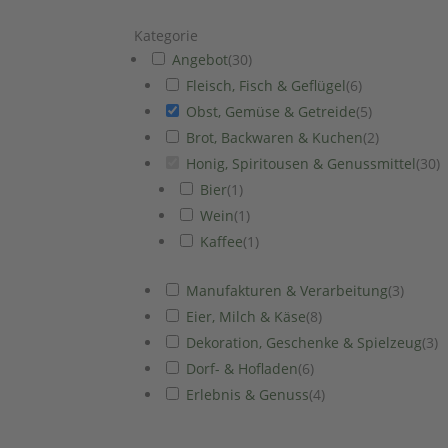
Kategorie
Angebot
(
30
)
Fleisch, Fisch & Geflügel
(
6
)
Obst, Gemüse & Getreide
(
5
)
Brot, Backwaren & Kuchen
(
2
)
Honig, Spiritousen & Genussmittel
(
30
)
Bier
(
1
)
Wein
(
1
)
Kaffee
(
1
)
Manufakturen & Verarbeitung
(
3
)
Eier, Milch & Käse
(
8
)
Dekoration, Geschenke & Spielzeug
(
3
)
Dorf- & Hofladen
(
6
)
Erlebnis & Genuss
(
4
)