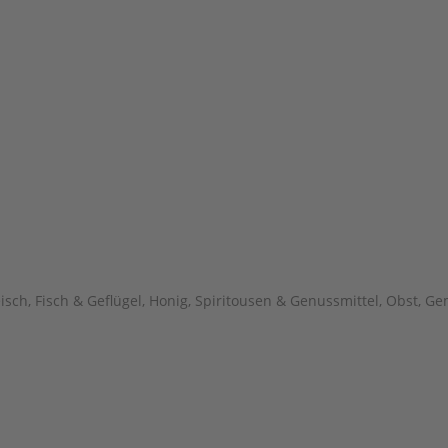
eisch, Fisch & Geflügel
,
Honig, Spiritousen & Genussmittel
,
Obst, Ge