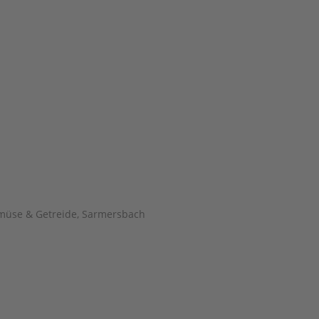
müse & Getreide
,
Sarmersbach