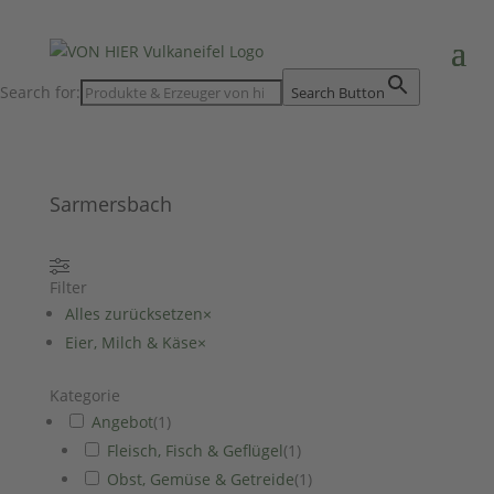
Search for:
Search Button
Sarmersbach
Filter
Alles zurücksetzen
×
Eier, Milch & Käse
×
Kategorie
Angebot
(
1
)
Fleisch, Fisch & Geflügel
(
1
)
Obst, Gemüse & Getreide
(
1
)