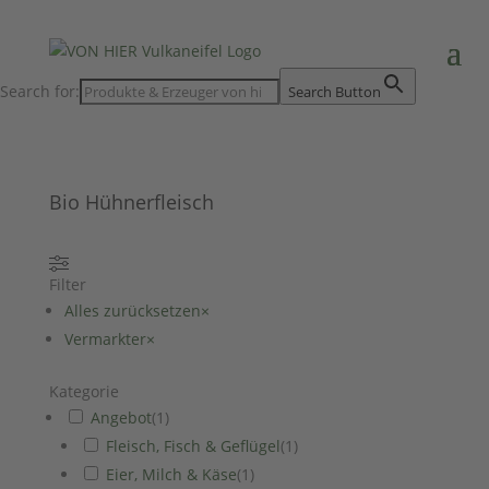
Search for:
Search Button
Bio Hühnerfleisch
Filter
Alles zurücksetzen
×
Vermarkter
×
Kategorie
Angebot
(
1
)
Fleisch, Fisch & Geflügel
(
1
)
Eier, Milch & Käse
(
1
)