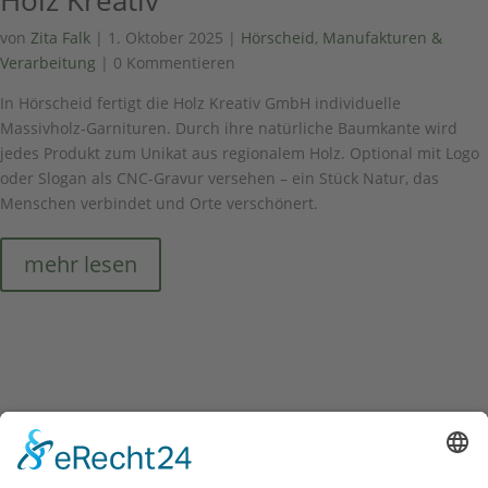
Holz Kreativ
von
Zita Falk
|
1. Oktober 2025
|
Hörscheid
,
Manufakturen &
Verarbeitung
| 0 Kommentieren
In Hörscheid fertigt die Holz Kreativ GmbH individuelle
Massivholz-Garnituren. Durch ihre natürliche Baumkante wird
jedes Produkt zum Unikat aus regionalem Holz. Optional mit Logo
oder Slogan als CNC-Gravur versehen – ein Stück Natur, das
Menschen verbindet und Orte verschönert.
mehr lesen