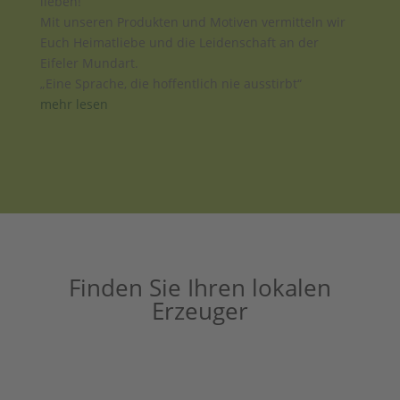
lieben!
Mit unseren Produkten und Motiven vermitteln wir
Euch Heimatliebe und die Leidenschaft an der
Eifeler Mundart.
„Eine Sprache, die hoffentlich nie ausstirbt“
mehr lesen
Finden Sie Ihren lokalen
Erzeuger