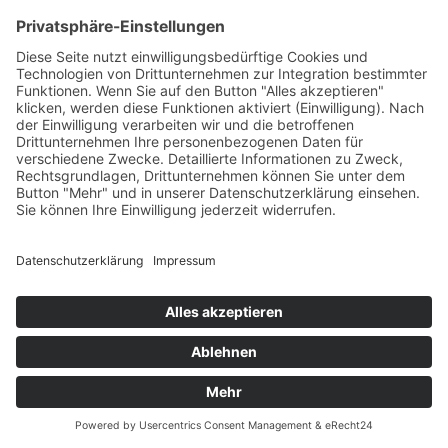
Manülade
von
Zita Falk
|
23. September 2025
|
Honig, Spiritousen &
Genussmittel
,
Kirchweiler
,
Manufakturen & Verarbeitung
| 0
Kommentieren
Manülade – Liebe, die man schmecken kann! Handgemacht, voller
Charme und mit einer Prise Fantasie – direkt aus der schönen