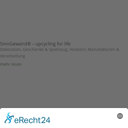
SinnGewand® – upcycling for life
Dekoration, Geschenke & Spielzeug
,
Hasborn
,
Manufakturen &
Verarbeitung
mehr lesen
Das Projekt “Von Hier –
Vulkaneifel” ist eine Initiative von