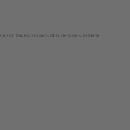
enussmittel
,
Mürlenbach
,
Obst, Gemüse & Getreide