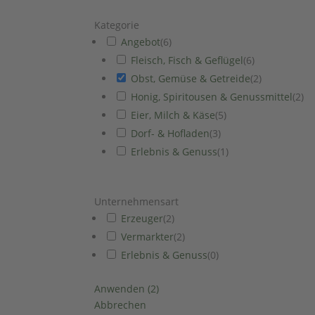
Kategorie
Angebot
(
6
)
Fleisch, Fisch & Geflügel
(
6
)
Obst, Gemüse & Getreide
(
2
)
Honig, Spiritousen & Genussmittel
(
2
)
Eier, Milch & Käse
(
5
)
Dorf- & Hofladen
(
3
)
Erlebnis & Genuss
(
1
)
Unternehmensart
Erzeuger
(
2
)
Vermarkter
(
2
)
Erlebnis & Genuss
(
0
)
Anwenden
(
2
)
Abbrechen