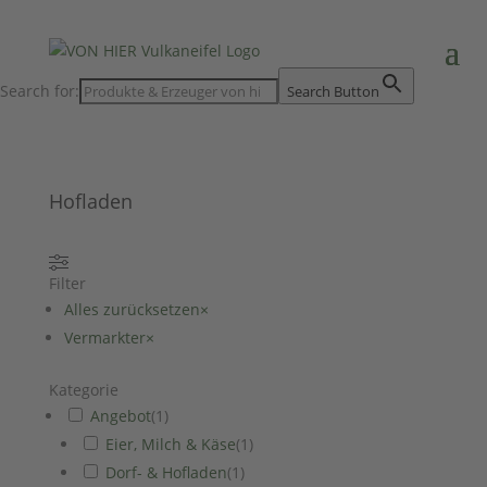
Search for:
Search Button
Hofladen
Filter
Alles zurücksetzen
×
Vermarkter
×
Kategorie
Angebot
(
1
)
Eier, Milch & Käse
(
1
)
Dorf- & Hofladen
(
1
)