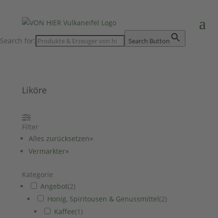
Search for:
Search Button
Liköre
Filter
Alles zurücksetzen
×
Vermarkter
×
Kategorie
Angebot
(
2
)
Honig, Spiritousen & Genussmittel
(
2
)
Kaffee
(
1
)