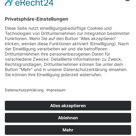
© Von Hier – Vulkaneifel | Designed by
mindcopter