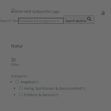
Search for:
Search Button
Natur
Filter
Kategorie
Angebot
(
1
)
Honig, Spiritousen & Genussmittel
(
1
)
Erlebnis & Genuss
(
1
)