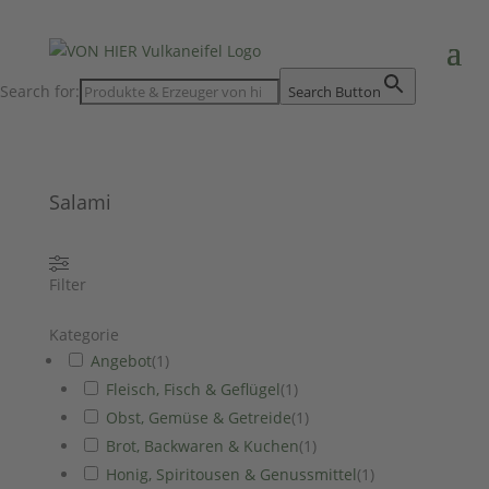
Search for:
Search Button
Salami
Filter
Kategorie
Angebot
(
1
)
Fleisch, Fisch & Geflügel
(
1
)
Obst, Gemüse & Getreide
(
1
)
Brot, Backwaren & Kuchen
(
1
)
Honig, Spiritousen & Genussmittel
(
1
)