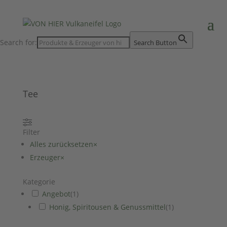
Search for:
Search Button
Tee
Filter
Alles zurücksetzen
×
Erzeuger
×
Kategorie
Angebot
(
1
)
Honig, Spiritousen & Genussmittel
(
1
)