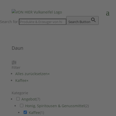
Search for:
Search Button
Daun
Filter
Alles zurücksetzen
×
Kaffee
×
Kategorie
Angebot
(
7
)
Honig, Spiritousen & Genussmittel
(
2
)
Kaffee
(
1
)