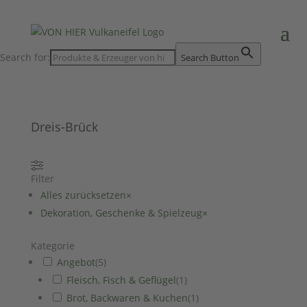
Search for:
Search Button
Dreis-Brück
Filter
Alles zurücksetzen
×
Dekoration, Geschenke & Spielzeug
×
Kategorie
Angebot
(
5
)
Fleisch, Fisch & Geflügel
(
1
)
Brot, Backwaren & Kuchen
(
1
)