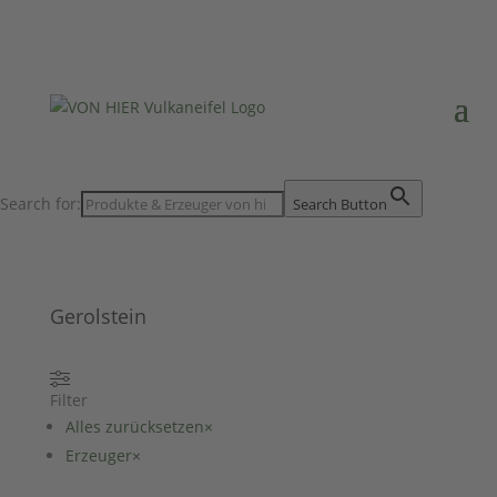
Search for:
Search Button
Gerolstein
Filter
Alles zurücksetzen
×
Erzeuger
×