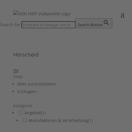
Search for:
Search Button
Hörscheid
Filter
Alles zurücksetzen
×
Erzeuger
×
Kategorie
Angebot
(
1
)
Manufakturen & Verarbeitung
(
1
)