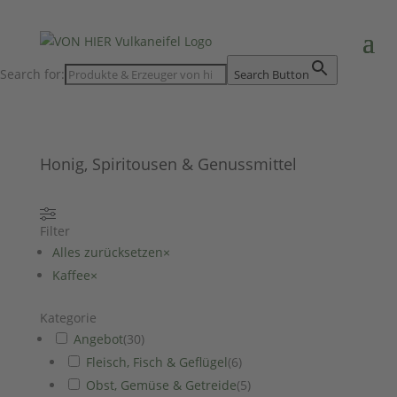
Search for:
Search Button
Honig, Spiritousen & Genussmittel
Filter
Alles zurücksetzen
×
Kaffee
×
Kategorie
Angebot
(
30
)
Fleisch, Fisch & Geflügel
(
6
)
Obst, Gemüse & Getreide
(
5
)