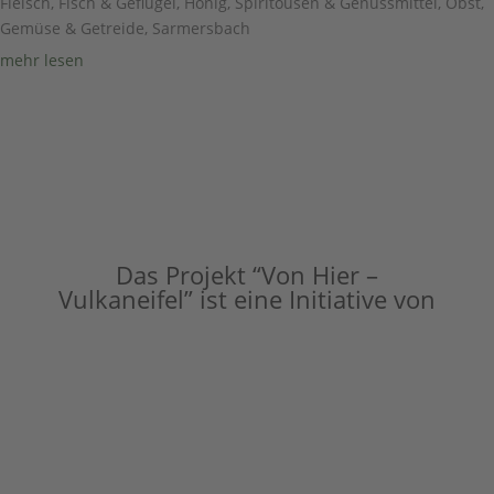
Fleisch, Fisch & Geflügel
,
Honig, Spiritousen & Genussmittel
,
Obst,
Gemüse & Getreide
,
Sarmersbach
mehr lesen
Das Projekt “Von Hier –
Vulkaneifel” ist eine Initiative von