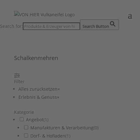
Search for:
Search Button
Schalkenmehren
Filter
Alles zurücksetzen
×
Erlebnis & Genuss
×
Kategorie
Angebot
(
1
)
Manufakturen & Verarbeitung
(
0
)
Dorf- & Hofladen
(
1
)