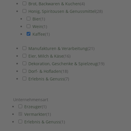
Brot, Backwaren & Kuchen
(
4
)
Honig, Spiritousen & Genussmittel
(
28
)
Bier
(
1
)
Wein
(
1
)
Kaffee
(
1
)
Manufakturen & Verarbeitung
(
21
)
Eier, Milch & Käse
(
16
)
Dekoration, Geschenke & Spielzeug
(
19
)
Dorf- & Hofladen
(
18
)
Erlebnis & Genuss
(
7
)
Unternehmensart
Erzeuger
(
1
)
Vermarkter
(
1
)
Erlebnis & Genuss
(
1
)