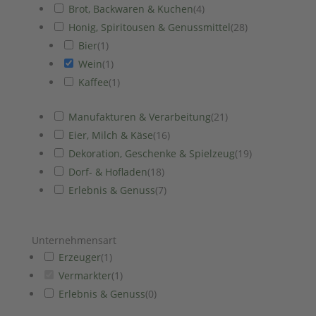
Brot, Backwaren & Kuchen
(
4
)
Honig, Spiritousen & Genussmittel
(
28
)
Bier
(
1
)
Wein
(
1
)
Kaffee
(
1
)
Manufakturen & Verarbeitung
(
21
)
Eier, Milch & Käse
(
16
)
Dekoration, Geschenke & Spielzeug
(
19
)
Dorf- & Hofladen
(
18
)
Erlebnis & Genuss
(
7
)
Unternehmensart
Erzeuger
(
1
)
Vermarkter
(
1
)
Erlebnis & Genuss
(
0
)