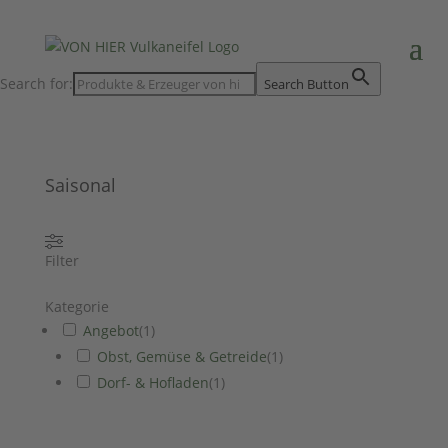
Search for:
Search Button
Saisonal
Filter
Kategorie
Angebot
(
1
)
Obst, Gemüse & Getreide
(
1
)
Dorf- & Hofladen
(
1
)