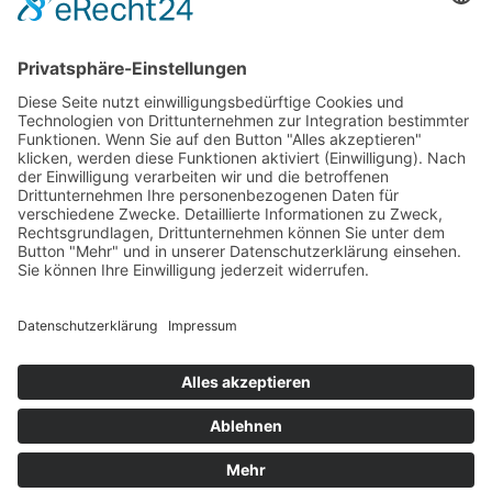
© Von Hier – Vulkaneifel | Designed by
mindcopter