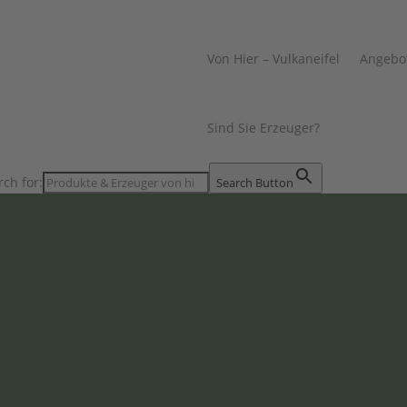
Von Hier – Vulkaneifel
Angebo
Sind Sie Erzeuger?
rch for:
Search Button
Weidehof Johan
Dorf- & Hofladen
,
Eier, Milch