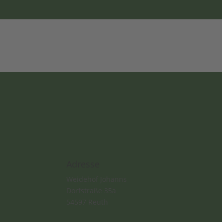
Adresse
Weidehof Johanns
Dorfstraße 35a
54597 Reuth