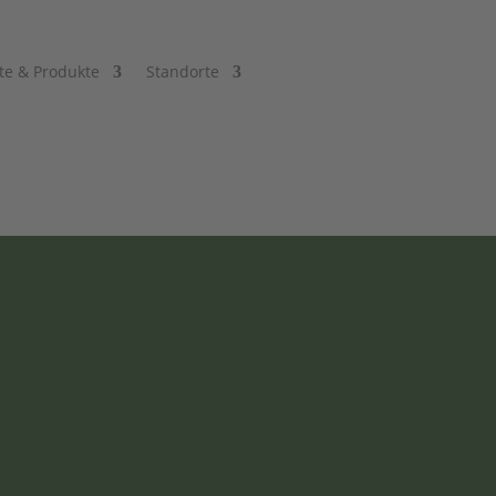
te & Produkte
Standorte
ns
 & Käse
,
Fleisch, Fisch & Geflügel
,
Reuth