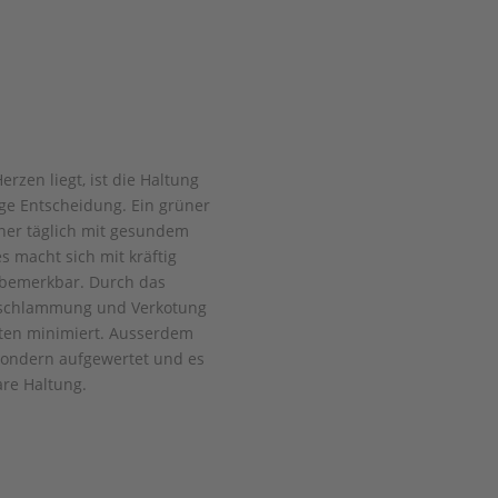
rzen liegt, ist die Haltung
ge Entscheidung. Ein grüner
hner täglich mit gesundem
 macht sich mit kräftig
 bemerkbar. Durch das
Verschlammung und Verkotung
iten minimiert. Ausserdem
 sondern aufgewertet und es
re Haltung.