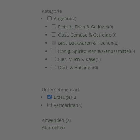
Kategorie
Angebot
(
2
)
Fleisch, Fisch & Geflügel
(
0
)
Obst, Gemüse & Getreide
(
0
)
Brot, Backwaren & Kuchen
(
2
)
Honig, Spiritousen & Genussmittel
(
0
)
Eier, Milch & Käse
(
1
)
Dorf- & Hofladen
(
0
)
Unternehmensart
Erzeuger
(
2
)
Vermarkter
(
4
)
Anwenden
(
2
)
Abbrechen