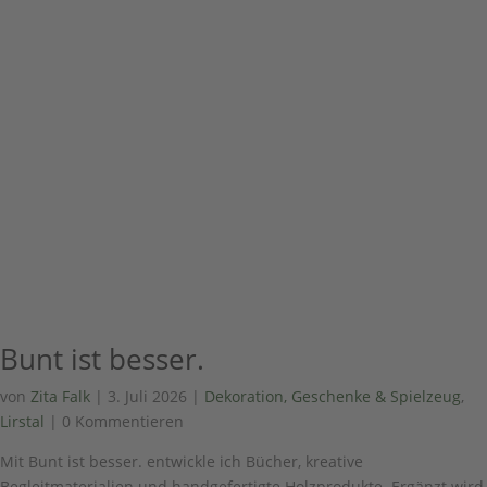
Bunt ist besser.
von
Zita Falk
|
3. Juli 2026
|
Dekoration, Geschenke & Spielzeug
,
Lirstal
| 0 Kommentieren
Mit Bunt ist besser. entwickle ich Bücher, kreative
Begleitmaterialien und handgefertigte Holzprodukte. Ergänzt wird