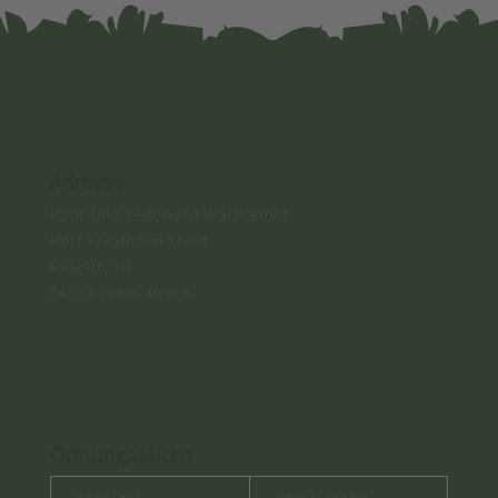
Adresse
​Haar-und Federwild Wachtelhof
Herr Friedhelm Maus
Ringstr. 10
54552 Dreis- Brück
Öffnungszeiten
Montag:
geschlossen