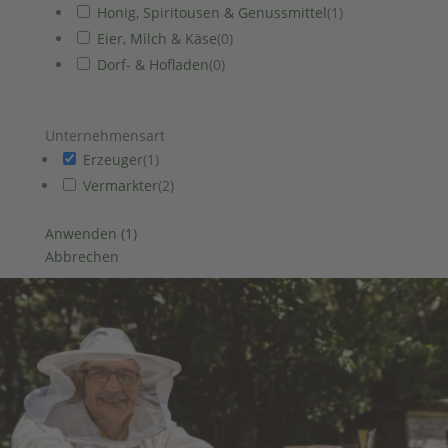
Honig, Spiritousen & Genussmittel
(
1
)
Eier, Milch & Käse
(
0
)
Dorf- & Hofladen
(
0
)
Unternehmensart
Erzeuger
(
1
)
Vermarkter
(
2
)
Anwenden
(
1
)
Abbrechen