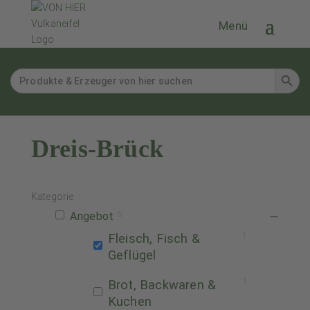
Search Button
Search
for:
Dreis-Brück
Kategorie
Angebot
5
1
Fleisch, Fisch &
Geflügel
1
Brot, Backwaren &
Kuchen