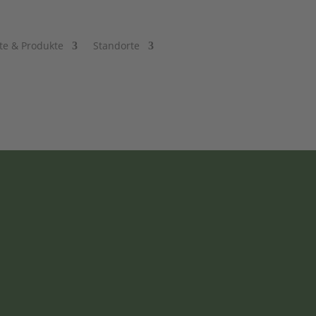
te & Produkte
Standorte
elzeug
,
Lirstal