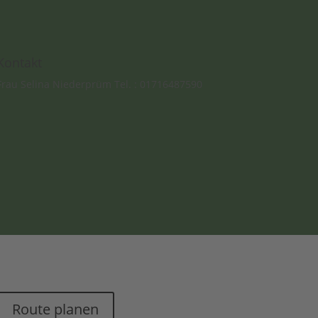
Kontakt
Frau Selina Niederprüm Tel. : 01716487590
Route planen