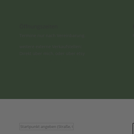
Öffnungszeiten
Termine nur nach Vereinbarung.
weitere externe Verkaufstellen:
Direkt über mich, oder über etsy
https://buntistbesser.etsy.com/