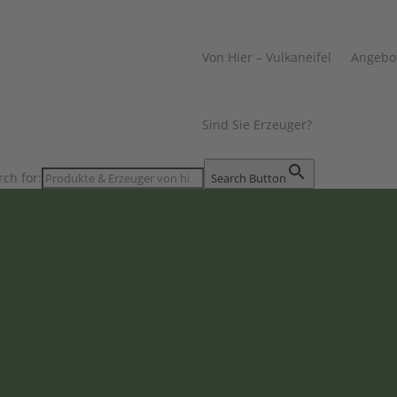
Von Hier – Vulkaneifel
Angebo
Sind Sie Erzeuger?
rch for:
Search Button
Bunt ist besser.
Dekoration, Geschenke & Spi