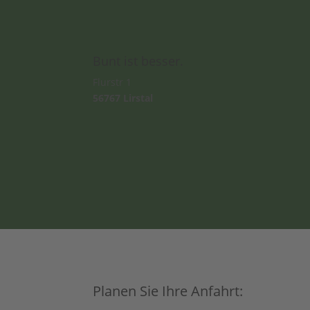
Bunt ist besser.
Flurstr 1
56767 Lirstal
Planen Sie Ihre Anfahrt: