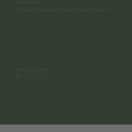
Hillesheim
Hofladen Caspers (am Hotel Breuer), Ripsdorf
Kontakt
Frau Nadja Meyer
Tel. : 01755223697
nadjas-kreativecke@stemeda.de