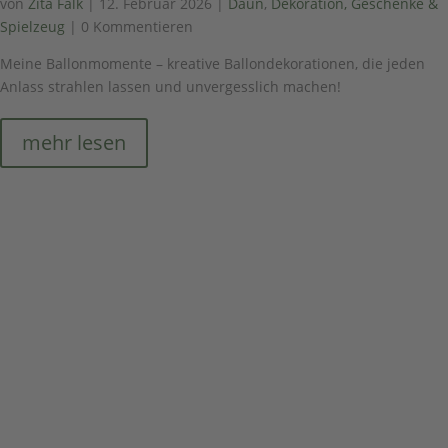
von
Zita Falk
|
12. Februar 2026
|
Daun
,
Dekoration, Geschenke &
Spielzeug
| 0 Kommentieren
Meine Ballonmomente – kreative Ballondekorationen, die jeden
Anlass strahlen lassen und unvergesslich machen!
mehr lesen