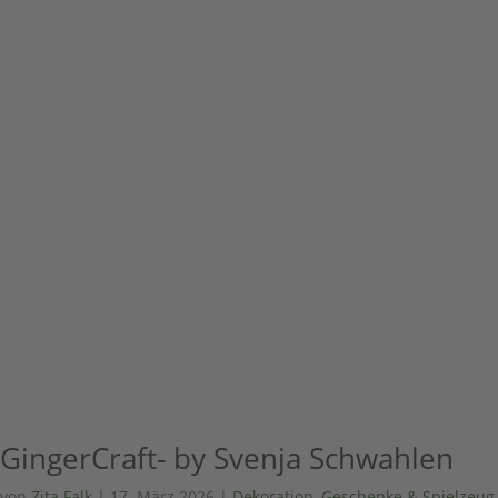
GingerCraft- by Svenja Schwahlen
von
Zita Falk
|
17. März 2026
|
Dekoration, Geschenke & Spielzeug
,