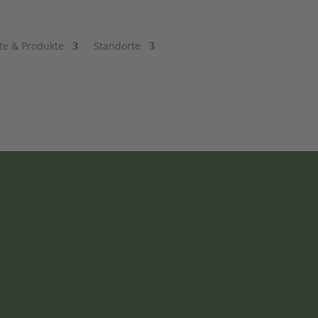
te & Produkte
Standorte
t
henke & Spielzeug
,
Honig, Spiritousen &