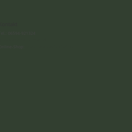
Kontakt
Tel.: 06594-921324
info@casa-zauberhaft.de
Online-Shop:
www.casa-zauberhaft.de