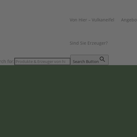
Von Hier – Vulkaneifel
Angebo
Sind Sie Erzeuger?
rch for:
Search Button
CaSa Zauberhaf
Birresborn
,
Dekoration, Gesc
Genussmittel