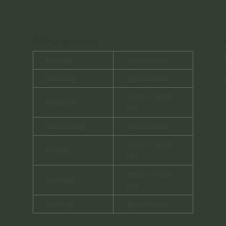
Öffnungszeiten
Montag:
geschlossen
Dienstag:
geschlossen
14:00 – 18:00
Mittwoch:
Uhr
Donnerstag:
geschlossen
14:00 – 18:00
Freitag:
Uhr
09:00 – 13:00
Samstag:
Uhr
Sonntag:
geschlossen