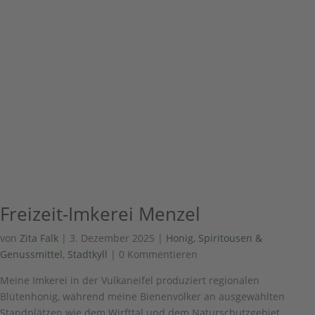
Freizeit-Imkerei Menzel
von
Zita Falk
|
3. Dezember 2025
|
Honig, Spiritousen &
Genussmittel
,
Stadtkyll
| 0 Kommentieren
Meine Imkerei in der Vulkaneifel produziert regionalen
Blütenhonig, während meine Bienenvölker an ausgewählten
Standplätzen wie dem Wirfttal und dem Naturschutzgebiet