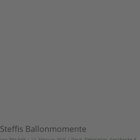
Steffis Ballonmomente
von
Zita Falk
|
12. Februar 2026
|
Daun
,
Dekoration, Geschenke &