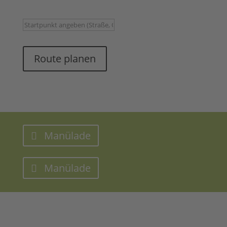
Route planen
Manülade
Manülade