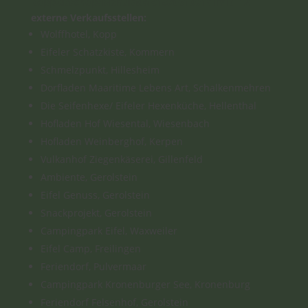
kopp.de/shop/Manulade-c187651001?limit=12
externe Verkaufsstellen:
Wolffhotel, Kopp
Eifeler Schatzkiste, Kommern
Schmelzpunkt, Hillesheim
Dorfladen Maaritime Lebens Art, Schalkenmehren
Die Seifenhexe/ Eifeler Hexenküche, Hellenthal
Hofladen Hof Wiesental, Wiesenbach
Hofladen Weinberghof, Kerpen
Vulkanhof Ziegenkäserei, Gillenfeld
Ambiente, Gerolstein
Eifel Genuss, Gerolstein
Snackprojekt, Gerolstein
Campingpark Eifel, Waxweiler
Eifel Camp, Freilingen
Feriendorf, Pulvermaar
Campingpark Kronenburger See, Kronenburg
Feriendorf Felsenhof, Gerolstein