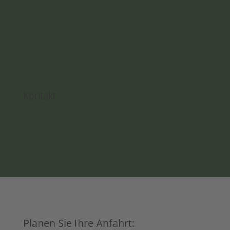
Kontakt
E-Mail: manuelade.eifel@web.de
Planen Sie Ihre Anfahrt: