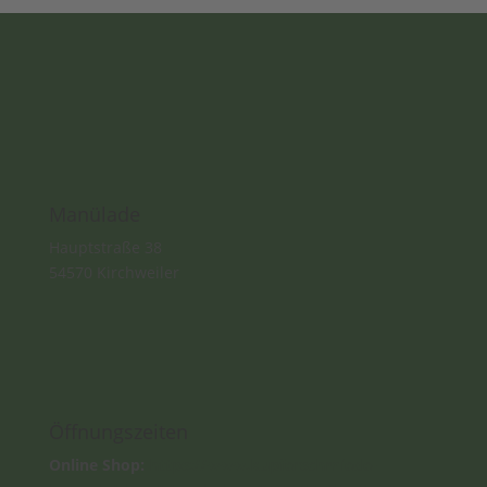
Manülade
Hauptstraße 38
54570 Kirchweiler
Öffnungszeiten
Online Shop:
https://www.kupferschmiede-