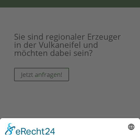
Sie sind regionaler Erzeuger
in der Vulkaneifel und
möchten dabei sein?
Jetzt anfragen!
Das Projekt “Von Hier –
Vulkaneifel” ist eine Initiative von