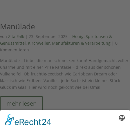
Manülade
von
Zita Falk
|
23. September 2025
|
Honig, Spiritousen &
Genussmittel
,
Kirchweiler
,
Manufakturen & Verarbeitung
| 0
Kommentieren
Manülade – Liebe, die man schmecken kann! Handgemacht, voller
Charme und mit einer Prise Fantasie – direkt aus der schönen
Vulkaneifel. Ob fruchtig-exotisch wie Caribbean Dream oder
klassisch wie Erdbeer-Vanille – jede Sorte ist ein kleines Stück
Glück im Glas. Hier wird noch gekocht wie bei Oma!
mehr lesen