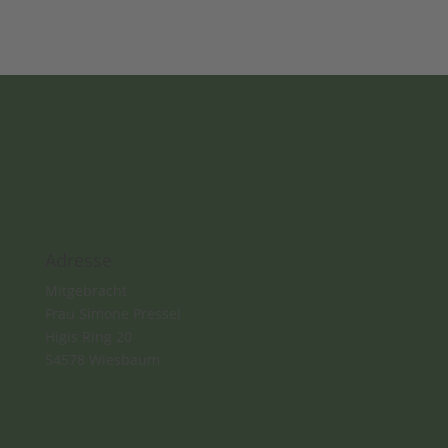
Adresse
Mitgebracht
Frau Simone Pressel
Higis Ring 20
54578 Wiesbaum