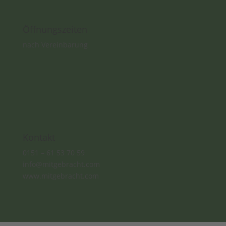
Öffnungszeiten
nach Vereinbarung
Kontakt
0151 – 61 53 70 59
info@mitgebracht.com
www.mitgebracht.com