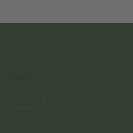
Adresse
Pleiner Biermanufaktur -Waldschlößchen​
Herr Haferstroh
Zum Waldschlößchen 3
54518 Plein