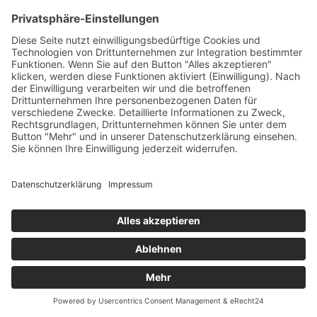
von
Zita Falk
|
23. September 2025
|
Honig, Spiritousen &
Genussmittel
,
Kirchweiler
,
Manufakturen & Verarbeitung
| 0
Kommentieren
Manülade – Liebe, die man schmecken kann! Handgemacht, voller
Charme und mit einer Prise Fantasie – direkt aus der schönen
Vulkaneifel. Ob fruchtig-exotisch wie Caribbean Dream oder
klassisch wie Erdbeer-Vanille – jede Sorte ist ein kleines Stück
Glück im Glas. Hier wird noch gekocht wie bei Oma!
mehr lesen