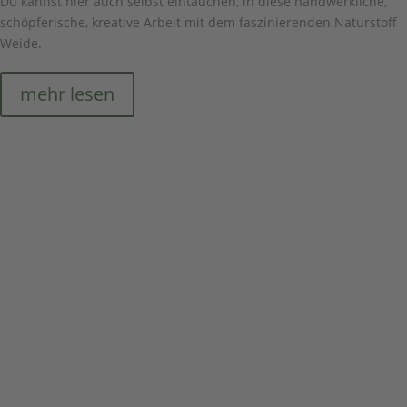
Du kannst hier auch selbst eintauchen, in diese handwerkliche,
schöpferische, kreative Arbeit mit dem faszinierenden Naturstoff
Weide.
mehr lesen