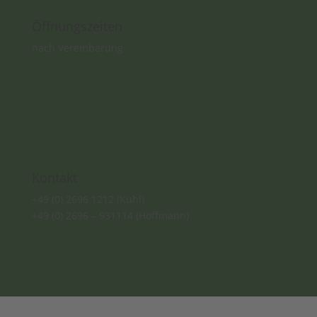
Öffnungszeiten
nach Vereinbarung
Kontakt
+49 (0) 2696 1212 (Kuhl)
+49 (0) 2696 – 931114 (Hoffmann)
info@schiefermalanders.de