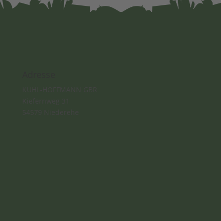
Adresse
​​KUHL-HOFFMANN GBR
Kiefernweg 31
54579 Niederehe