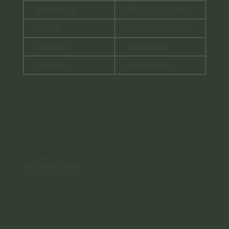
Donnerstag:
07:30 – 16:45 Uhr
Freitag:
07:30 – 15:30 Uhr
Samstag:
geschlossen
Sonntag:
geschlossen
Kontakt
Tel.: 06592 7088
info@b-arnold.de