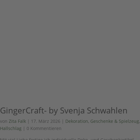
GingerCraft- by Svenja Schwahlen
von
Zita Falk
|
17. März 2026
|
Dekoration, Geschenke & Spielzeug
,
Hallschlag
| 0 Kommentieren
Mit viel Liebe fertige ich individuelle Deko- und Geschenkartikel