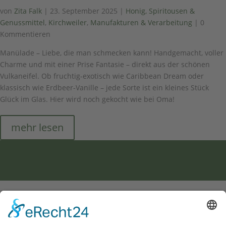
von
Zita Falk
|
23. September 2025
|
Honig, Spiritousen &
Genussmittel
,
Kirchweiler
,
Manufakturen & Verarbeitung
| 0
Kommentieren
Manülade – Liebe, die man schmecken kann! Handgemacht, voller
Charme und mit einer Prise Fantasie – direkt aus der schönen
Vulkaneifel. Ob fruchtig-exotisch wie Caribbean Dream oder
klassisch wie Erdbeer-Vanille – jede Sorte ist ein kleines Stück
Glück im Glas. Hier wird noch gekocht wie bei Oma!
mehr lesen