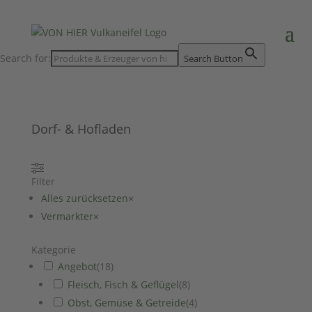
Search for:
Search Button
Dorf- & Hofladen
Filter
Alles zurücksetzen
×
Vermarkter
×
Kategorie
Angebot
(
18
)
Fleisch, Fisch & Geflügel
(
8
)
Obst, Gemüse & Getreide
(
4
)