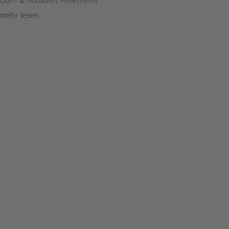
Dorf- & Hofladen
,
Hillesheim
mehr lesen