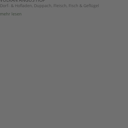
VULKAN ANGUS HOF
Dorf- & Hofladen
,
Duppach
,
Fleisch, Fisch & Geflügel
mehr lesen