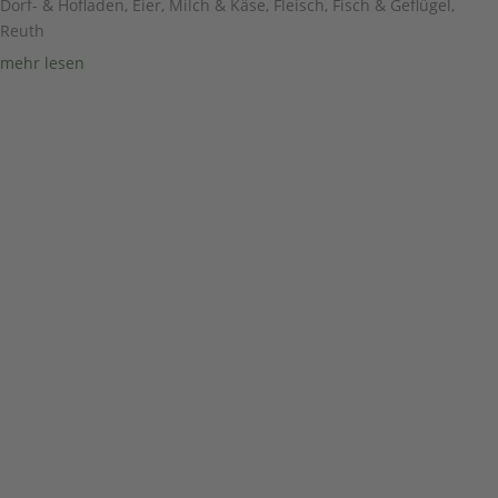
Dorf- & Hofladen
,
Eier, Milch & Käse
,
Fleisch, Fisch & Geflügel
,
Reuth
mehr lesen