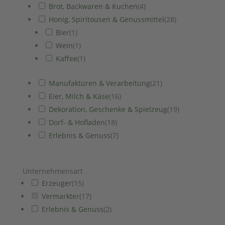
Brot, Backwaren & Kuchen
(
4
)
Honig, Spiritousen & Genussmittel
(
28
)
Bier
(
1
)
Wein
(
1
)
Kaffee
(
1
)
Manufakturen & Verarbeitung
(
21
)
Eier, Milch & Käse
(
16
)
Dekoration, Geschenke & Spielzeug
(
19
)
Dorf- & Hofladen
(
18
)
Erlebnis & Genuss
(
7
)
Unternehmensart
Erzeuger
(
15
)
Vermarkter
(
17
)
Erlebnis & Genuss
(
2
)