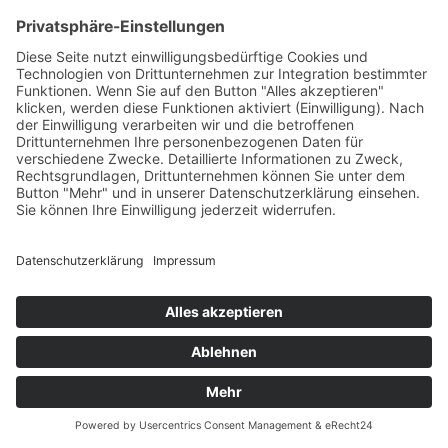
Pleiner Biermanufaktur – Waldschlößchen
Erlebnis & Genuss
,
Honig, Spiritousen & Genussmittel
,
Manufakturen & Verarbeitung
,
Plein
mehr lesen