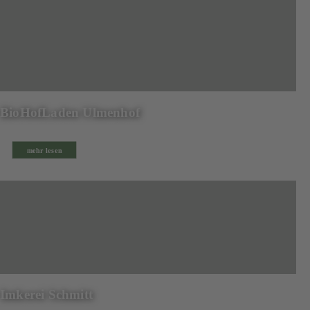
BioHofLaden Ulmenhof
mehr lesen
Imkerei Schmitt