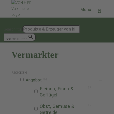
Search for:
Search Button
Vermarkter
Kategorie
Angebot
84
17
Fleisch, Fisch &
Geflügel
12
Obst, Gemüse &
Getreide