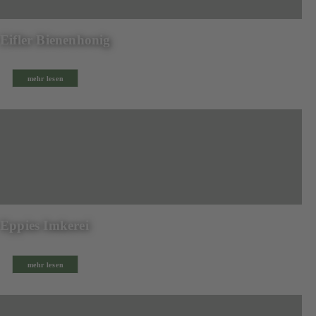
Eifler Bienenhonig
mehr lesen
Eppies Imkerei
mehr lesen