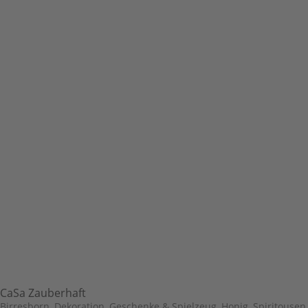
CaSa Zauberhaft
Birresborn
,
Dekoration, Geschenke & Spielzeug
,
Honig, Spiritousen