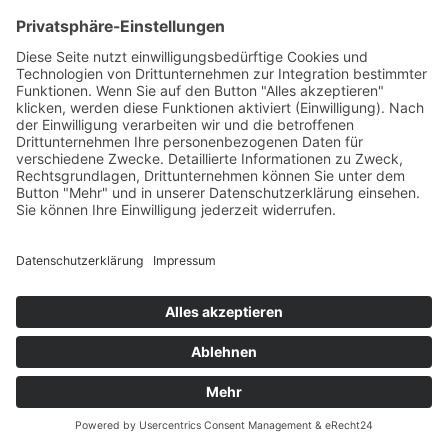
Steffis Ballonmomente
Daun
,
Dekoration, Geschenke & Spielzeug
mehr lesen
Das Projekt “Von Hier –
Vulkaneifel” ist eine Initiative von