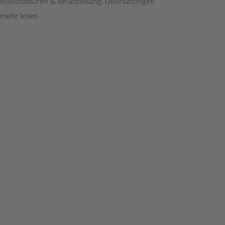
Manufakturen & Verarbeitung
,
Oberbettingen
mehr lesen