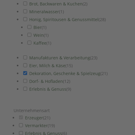
Brot, Backwaren & Kuchen
(
2
)
Mineralwasser
(
1
)
Honig, Spiritousen & Genussmittel
(
28
)
Bier
(
1
)
Wein
(
1
)
Kaffee
(
1
)
Manufakturen & Verarbeitung
(
23
)
Eier, Milch & Käse
(
15
)
Dekoration, Geschenke & Spielzeug
(
21
)
Dorf- & Hofladen
(
12
)
Erlebnis & Genuss
(
9
)
Unternehmensart
Erzeuger
(
21
)
Vermarkter
(
19
)
Erlebnis & Genuss
(
6
)