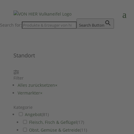
Search for:
Search Button
Standort
Filter
Alles zurücksetzen
×
Vermarkter
×
Kategorie
Angebot
(
81
)
Fleisch, Fisch & Geflügel
(
17
)
Obst, Gemüse & Getreide
(
11
)