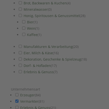
Brot, Backwaren & Kuchen
(
4
)
Mineralwasser
(
0
)
Honig, Spiritousen & Genussmittel
(
28
)
Bier
(
1
)
Wein
(
1
)
Kaffee
(
1
)
Manufakturen & Verarbeitung
(
20
)
Eier, Milch & Käse
(
16
)
Dekoration, Geschenke & Spielzeug
(
18
)
Dorf- & Hofladen
(
17
)
Erlebnis & Genuss
(
7
)
Unternehmensart
Erzeuger
(
84
)
Vermarkter
(
81
)
Erlebnis & Genuss
(
21
)