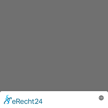
Seele und Mensch
Dekoration, Geschenke & Spielzeug
,
Erlebnis & Genuss
,
Manufakturen & Verarbeitung
,
Oberbettingen